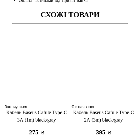
Оплата частинами від Приват Банка
СХОЖІ ТОВАРИ
Закінчується
Є в наявності
Кабель Baseus Cafule Type-C
Кабель Baseus Cafule Type-C
3A (1m) black/gray
2A (3m) black/gray
275
395
₴
₴