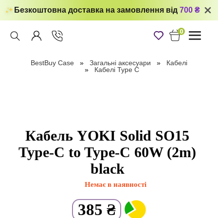
Безкоштовна доставка на замовлення від
700 ₴
0
Toggle
navigati
BestBuy Case
Загальні аксесуари
Кабелі
Кабелі Type C
Кабель YOKI Solid SO15
Type-C to Type-C 60W (2m)
black
Немає в наявності
385
₴