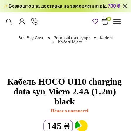
Безкоштовна доставка на замовлення від
700 ₴
0
Toggle
navigati
BestBuy Case
Загальні аксесуари
Кабелі
Кабелі Micro
Кабель HOCO U110 charging
data syn Micro 2.4A (1.2m)
black
Немає в наявності
145
₴