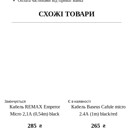
Оплата частинами від Приват Банка
СХОЖІ ТОВАРИ
Закінчується
Є в наявності
Кабель REMAX Emperor
Кабель Baseus Cafule micro
Micro 2,1А (0,54m) black
2.4A (1m) black/red
285
265
₴
₴