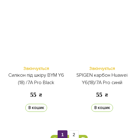
Закінчується
Закінчується
Силікон під шкіру BYM Y6
SPIGEN карбон Huawei
(18) /7A Pro Black
Y6(18)/7A Pro синій
55
55
₴
₴
В кошик
В кошик
1
2