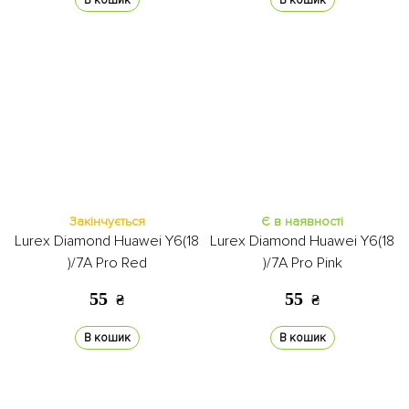
В кошик
В кошик
Закінчується
Є в наявності
Lurex Diamond Huawei Y6(18
Lurex Diamond Huawei Y6(18
)/7A Pro Red
)/7A Pro Pink
55
55
₴
₴
В кошик
В кошик