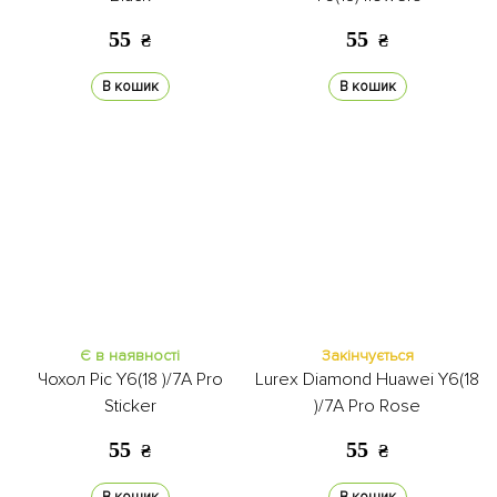
55
55
₴
₴
В кошик
В кошик
Є в наявності
Закінчується
Чохол Pic Y6(18 )/7A Pro
Lurex Diamond Huawei Y6(18
Sticker
)/7A Pro Rose
55
55
₴
₴