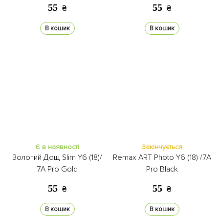
55
55
₴
₴
В кошик
В кошик
Є в наявності
Закінчується
Золотий Дощ Slim Y6 (18)/
Remax ART Photo Y6 (18) /7A
7A Pro Gold
Pro Black
55
55
₴
₴
В кошик
В кошик