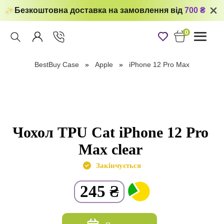
Безкоштовна доставка на замовлення від
700 ₴
0
Toggle
navigati
BestBuy Case
Apple
iPhone 12 Pro Max
Чохол TPU Cat iPhone 12 Pro
Max clear
Закінчується
245
₴