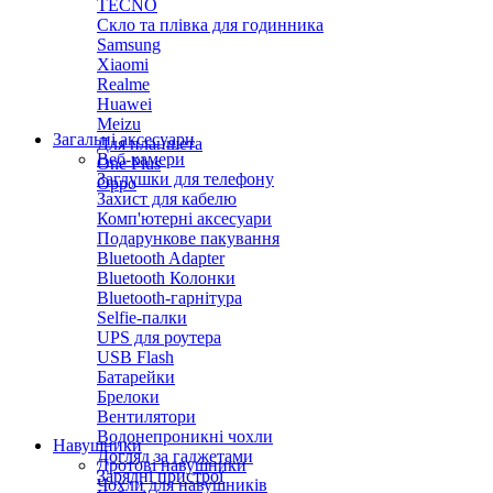
TECNO
Скло та плівка для годинника
Samsung
Xiaomi
Realme
Huawei
Meizu
Загальні аксесуари
Для планшета
Веб-камери
One Plus
Заглушки для телефону
Oppo
Захист для кабелю
Комп'ютерні аксесуари
Подарункове пакування
Bluetooth Adapter
Bluetooth Колонки
Bluetooth-гарнітура
Selfie-палки
UPS для роутера
USB Flash
Батарейки
Брелоки
Вентилятори
Водонепроникні чохли
Навушники
Догляд за гаджетами
Дротові навушники
Зарядні пристрої
Чохли для навушників