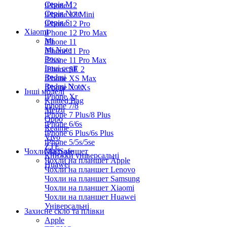
Серiя M
iPhone 12
Серія Note
iPhone 12 Mini
Серія S
iPhone 12 Pro
Xiaomi
iPhone 12 Pro Max
Mi
iPhone 11
Mi Note
iPhone 11 Pro
Poco
iPhone 11 Pro Max
Інші серії
iPhone SE 2
Redmi
iPhone XS Max
Redmi Note
iPhone X / Xs
Інші моделі
iPhone Xr
Knitted Bag
iphone 7/8
Meizu
iPhone 7 Plus/8 Plus
Oppo
iPhone 6/6s
Realme
iPhone 6 Plus/6s Plus
Vivo
iPhone 5/5s/5se
ZTE
Чохли на планшет
MagSafe
Книжки універсальні
Чохли на планшет Apple
Huawei
Чохли на планшет Lenovo
Чохли на планшет Samsung
Чохли на планшет Xiaomi
Чохли на планшет Huawei
Універсальні
Захисне скло та плівки
Apple