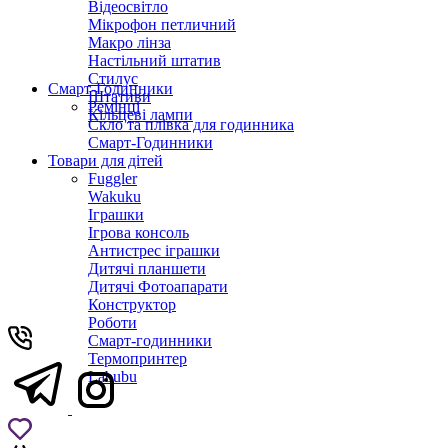
Відеосвітло
Мікрофон петличний
Макро лінза
Настільний штатив
Стилус
Смарт-Годинники
Штативи
Ремінці
Кільцеві лампи
Скло та плівка для годинника
Смарт-Годинники
Товари для дітей
Fuggler
Wakuku
Іграшки
Ігрова консоль
Антистрес іграшки
Дитячi планшети
Дитячі Фотоапарати
Конструктор
Роботи
Смарт-годинники
Термопринтер
Labubu