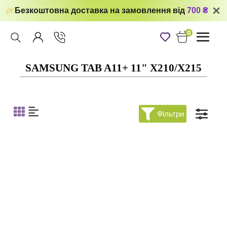
Безкоштовна доставка на замовлення від
700 ₴
0
Toggle
navigati
SAMSUNG TAB A11+ 11" X210/X215
Фільтри