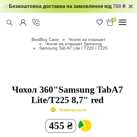
Безкоштовна доставка на замовлення від
700 ₴
0
Toggle
navigati
BestBuy Case
Чохли на планшет
Чохли на планшет Samsung
Samsung Tab A7 Lite / T220 / T225
Чохол 360"Samsung TabA7
Lite/T225 8,7" red
Закінчується
455
₴