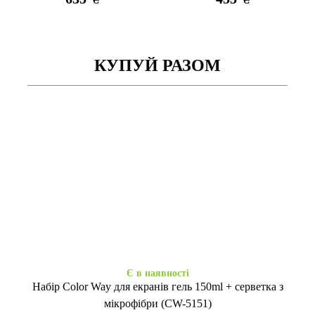
КУПУЙ РАЗОМ
Закінчується
Немає в наявності
Чохол 360"Samsung TabA7
Smart Case Samsung TabA7
Lite/T225 8,7" gold
Lite/T225/220 8,7" з
кріпленням для стілусу gray
455
705
₴
₴
Є в наявності
Набір Color Way для екранів гель 150ml + серветка з
мікрофібри (CW-5151)