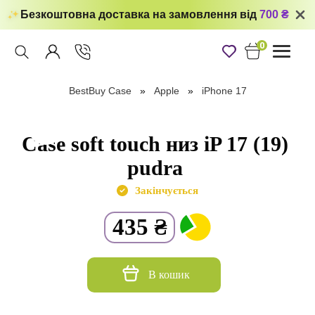
Безкоштовна доставка на замовлення від
700 ₴
0
Toggle
navigati
BestBuy Case
Apple
iPhone 17
Case soft touch низ iP 17 (19)
pudra
Закінчується
435
₴
В кошик