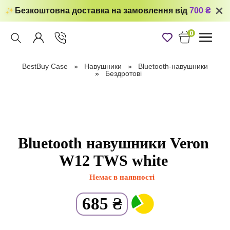
Безкоштовна доставка на замовлення від
700 ₴
0
Toggle
navigati
BestBuy Case
Навушники
Bluetooth-навушники
Бездротові
Bluetooth навушники Veron
W12 TWS white
Немає в наявності
685
₴