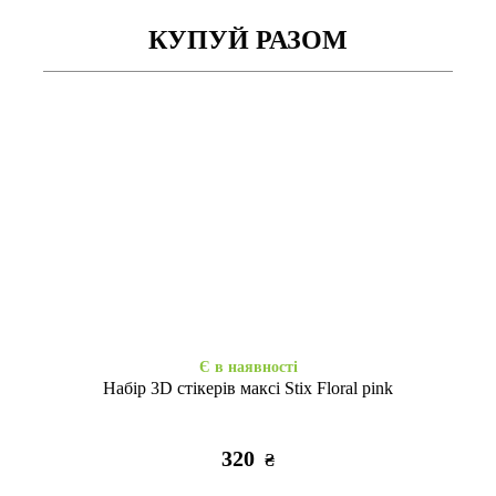
КУПУЙ РАЗОМ
Є в наявності
Є в наявності
Бездротові навушники TWS
Бездротові навушники TWS
Profit HX03 black
Profit HX03 white
825
825
₴
₴
Є в наявності
Набір 3D стікерів максі Stix Floral pink
320
₴