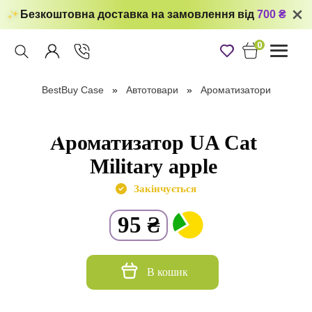
Безкоштовна доставка на замовлення від
700 ₴
0
Toggle
navigati
BestBuy Case
Автотовари
Ароматизатори
Ароматизатор UA Cat
Military apple
Закінчується
95
₴
В кошик