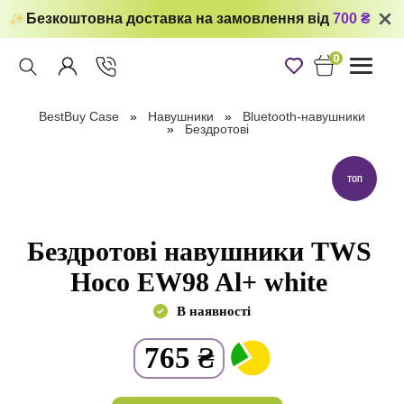
Безкоштовна доставка на замовлення від
700 ₴
0
Toggle
navigati
BestBuy Case
Навушники
Bluetooth-навушники
Бездротові
ТОП
Бездротові навушники TWS
Hoco EW98 Al+ white
В наявності
765
₴