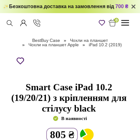
Безкоштовна доставка на замовлення від
700 ₴
0
Toggle
navigati
BestBuy Case
Чохли на планшет
Чохли на планшет Apple
iPad 10.2 (2019)
Smart Case iPad 10.2
(19/20/21) з кріпленням для
стілусу black
В наявності
805
₴