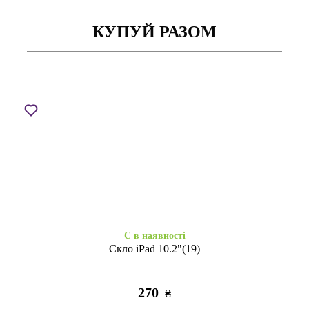
КУПУЙ РАЗОМ
Закінчується
Є в наявності
Silicon Cover Print iPad 10.2
Чохол Proove Solid iPad
(19) з кріпленням для стілусу
10.2(19/20/21) gray
pink love
975
655
₴
₴
Є в наявності
Скло iPad 10.2"(19)
270
₴