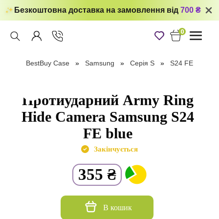
Безкоштовна доставка на замовлення від
700 ₴
0
Toggle
navigati
BestBuy Case
Samsung
Серія S
S24 FE
Протиударний Army Ring
Hide Camera Samsung S24
FE blue
Закінчується
355
₴
В кошик