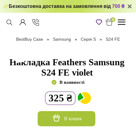
Безкоштовна доставка на замовлення від
700 ₴
0
Toggle
navigati
BestBuy Case
Samsung
Серія S
S24 FE
Накладка Feathers Samsung
S24 FE violet
В наявності
325
₴
В кошик