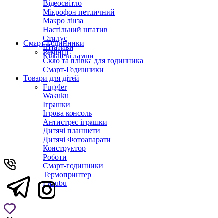
Відеосвітло
Мікрофон петличний
Макро лінза
Настільний штатив
Стилус
Смарт-Годинники
Штативи
Ремінці
Кільцеві лампи
Скло та плівка для годинника
Смарт-Годинники
Товари для дітей
Fuggler
Wakuku
Іграшки
Ігрова консоль
Антистрес іграшки
Дитячi планшети
Дитячі Фотоапарати
Конструктор
Роботи
Смарт-годинники
Термопринтер
Labubu