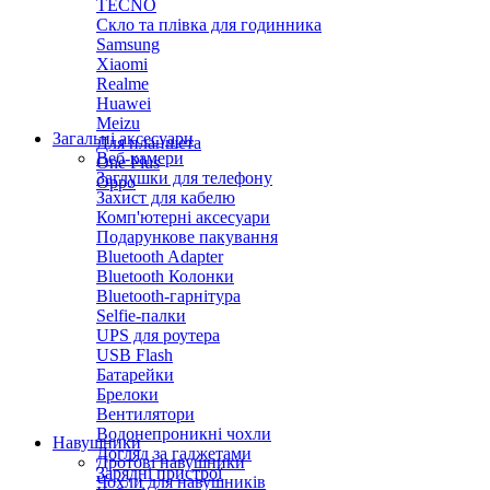
TECNO
Скло та плівка для годинника
Samsung
Xiaomi
Realme
Huawei
Meizu
Загальні аксесуари
Для планшета
Веб-камери
One Plus
Заглушки для телефону
Oppo
Захист для кабелю
Комп'ютерні аксесуари
Подарункове пакування
Bluetooth Adapter
Bluetooth Колонки
Bluetooth-гарнітура
Selfie-палки
UPS для роутера
USB Flash
Батарейки
Брелоки
Вентилятори
Водонепроникні чохли
Навушники
Догляд за гаджетами
Дротові навушники
Зарядні пристрої
Чохли для навушників