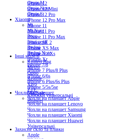
Серiя M
iPhone 12
Серія Note
iPhone 12 Mini
Серія S
iPhone 12 Pro
Xiaomi
iPhone 12 Pro Max
Mi
iPhone 11
Mi Note
iPhone 11 Pro
Poco
iPhone 11 Pro Max
Інші серії
iPhone SE 2
Redmi
iPhone XS Max
Redmi Note
iPhone X / Xs
Інші моделі
iPhone Xr
Knitted Bag
iphone 7/8
Meizu
iPhone 7 Plus/8 Plus
Oppo
iPhone 6/6s
Realme
iPhone 6 Plus/6s Plus
Vivo
iPhone 5/5s/5se
ZTE
Чохли на планшет
MagSafe
Книжки універсальні
Чохли на планшет Apple
Huawei
Чохли на планшет Lenovo
Чохли на планшет Samsung
Чохли на планшет Xiaomi
Чохли на планшет Huawei
Універсальні
Захисне скло та плівки
Apple