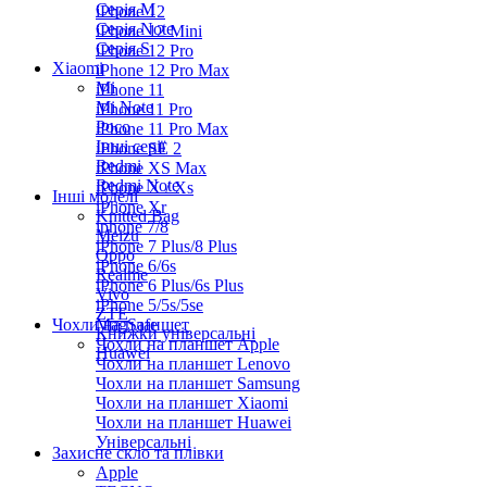
Серiя M
iPhone 12
Серія Note
iPhone 12 Mini
Серія S
iPhone 12 Pro
Xiaomi
iPhone 12 Pro Max
Mi
iPhone 11
Mi Note
iPhone 11 Pro
Poco
iPhone 11 Pro Max
Інші серії
iPhone SE 2
Redmi
iPhone XS Max
Redmi Note
iPhone X / Xs
Інші моделі
iPhone Xr
Knitted Bag
iphone 7/8
Meizu
iPhone 7 Plus/8 Plus
Oppo
iPhone 6/6s
Realme
iPhone 6 Plus/6s Plus
Vivo
iPhone 5/5s/5se
ZTE
Чохли на планшет
MagSafe
Книжки універсальні
Чохли на планшет Apple
Huawei
Чохли на планшет Lenovo
Чохли на планшет Samsung
Чохли на планшет Xiaomi
Чохли на планшет Huawei
Універсальні
Захисне скло та плівки
Apple