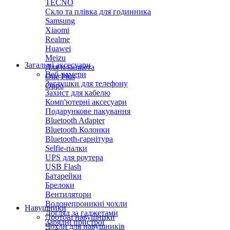
TECNO
Скло та плівка для годинника
Samsung
Xiaomi
Realme
Huawei
Meizu
Загальні аксесуари
Для планшета
Веб-камери
One Plus
Заглушки для телефону
Oppo
Захист для кабелю
Комп'ютерні аксесуари
Подарункове пакування
Bluetooth Adapter
Bluetooth Колонки
Bluetooth-гарнітура
Selfie-палки
UPS для роутера
USB Flash
Батарейки
Брелоки
Вентилятори
Водонепроникні чохли
Навушники
Догляд за гаджетами
Дротові навушники
Зарядні пристрої
Чохли для навушників