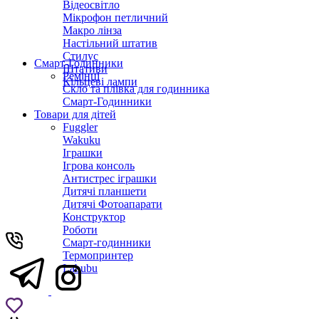
Відеосвітло
Мікрофон петличний
Макро лінза
Настільний штатив
Стилус
Смарт-Годинники
Штативи
Ремінці
Кільцеві лампи
Скло та плівка для годинника
Смарт-Годинники
Товари для дітей
Fuggler
Wakuku
Іграшки
Ігрова консоль
Антистрес іграшки
Дитячi планшети
Дитячі Фотоапарати
Конструктор
Роботи
Смарт-годинники
Термопринтер
Labubu