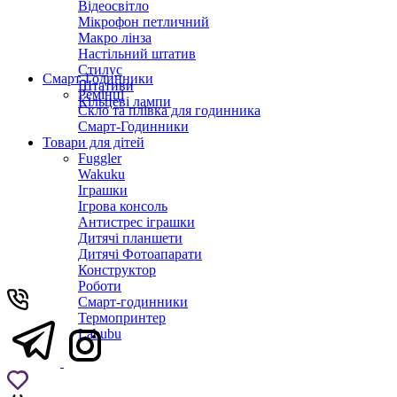
Відеосвітло
Мікрофон петличний
Макро лінза
Настільний штатив
Стилус
Смарт-Годинники
Штативи
Ремінці
Кільцеві лампи
Скло та плівка для годинника
Смарт-Годинники
Товари для дітей
Fuggler
Wakuku
Іграшки
Ігрова консоль
Антистрес іграшки
Дитячi планшети
Дитячі Фотоапарати
Конструктор
Роботи
Смарт-годинники
Термопринтер
Labubu