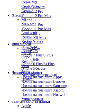
Серiя M
iPhone 12
Серія Note
iPhone 12 Mini
Серія S
iPhone 12 Pro
Xiaomi
iPhone 12 Pro Max
Mi
iPhone 11
Mi Note
iPhone 11 Pro
Poco
iPhone 11 Pro Max
Інші серії
iPhone SE 2
Redmi
iPhone XS Max
Redmi Note
iPhone X / Xs
Інші моделі
iPhone Xr
Knitted Bag
iphone 7/8
Meizu
iPhone 7 Plus/8 Plus
Oppo
iPhone 6/6s
Realme
iPhone 6 Plus/6s Plus
Vivo
iPhone 5/5s/5se
ZTE
Чохли на планшет
MagSafe
Книжки універсальні
Чохли на планшет Apple
Huawei
Чохли на планшет Lenovo
Чохли на планшет Samsung
Чохли на планшет Xiaomi
Чохли на планшет Huawei
Універсальні
Захисне скло та плівки
Apple