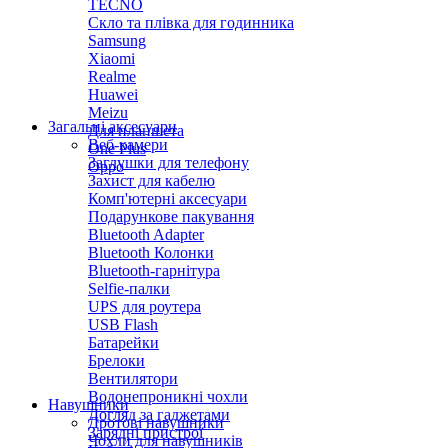
TECNO
Скло та плівка для годинника
Samsung
Xiaomi
Realme
Huawei
Meizu
Загальні аксесуари
Для планшета
Веб-камери
One Plus
Заглушки для телефону
Oppo
Захист для кабелю
Комп'ютерні аксесуари
Подарункове пакування
Bluetooth Adapter
Bluetooth Колонки
Bluetooth-гарнітура
Selfie-палки
UPS для роутера
USB Flash
Батарейки
Брелоки
Вентилятори
Водонепроникні чохли
Навушники
Догляд за гаджетами
Дротові навушники
Зарядні пристрої
Чохли для навушників