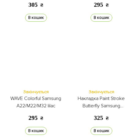
A22/M22/M32 black
305
295
₴
₴
В кошик
В кошик
Закінчується
Закінчується
WAVE Colorful Samsung
Накладка Paint Stroke
A22/M22/M32 lilac
Butterfly Samsung
A22/M22/M32 silver
295
325
₴
₴
В кошик
В кошик