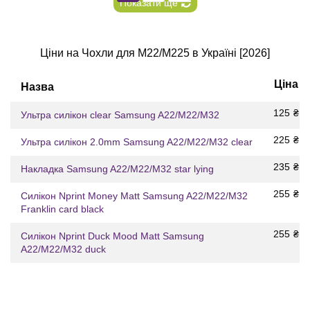
Показати ще
Ціни на Чохли для M22/M225 в Україні [2026]
Ціна
Назва
125
₴
Ультра силікон clear Samsung A22/M22/M32
225
₴
Ультра силікон 2.0mm Samsung A22/M22/M32 clear
235
₴
Накладка Samsung A22/M22/M32 star lying
255
₴
Силікон Nprint Money Matt Samsung A22/M22/M32
Franklin card black
255
₴
Силікон Nprint Duck Mood Matt Samsung
A22/M22/M32 duck