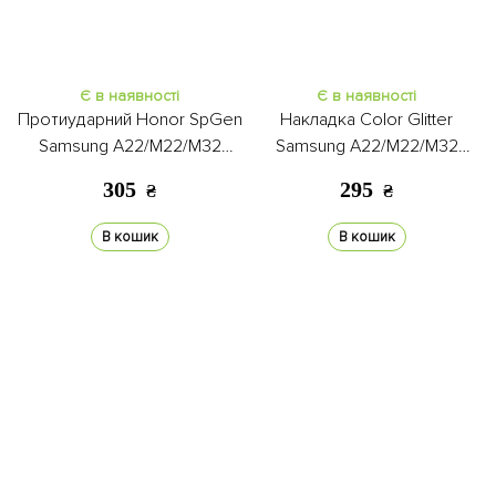
Є в наявності
Є в наявності
Протиударний Honor SpGen
Накладка Color Glitter
Samsung A22/M22/M32
Samsung A22/M22/M32
black
white
305
295
₴
₴
В кошик
В кошик