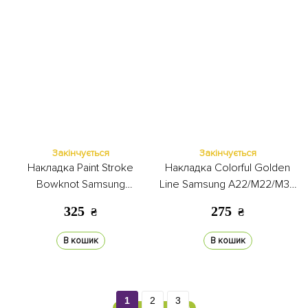
Закінчується
Закінчується
Накладка Paint Stroke
Накладка Colorful Golden
Bowknot Samsung
Line Samsung A22/M22/M32
A22/M22/M32 silver
blueberry
325
275
₴
₴
В кошик
В кошик
1
2
3