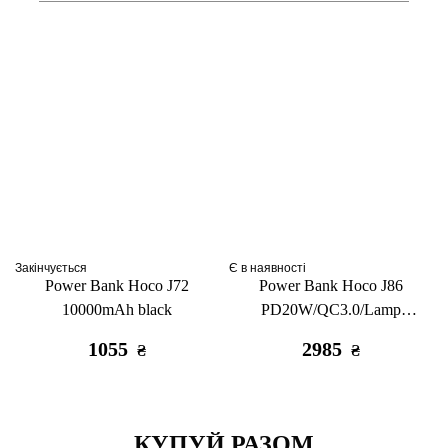
Закінчується
Є в наявності
Power Bank Hoco J72
Power Bank Hoco J86
10000mAh black
PD20W/QC3.0/Lamp
40000mAh black
1055
2985
₴
₴
КУПУЙ РАЗОМ