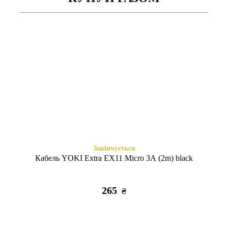
Є в наявності
Є в наявності
Power Bank XO PR160
Power Bank XO PR157
QC3.0+PD 22.5W 80000 mAh
QC22.5W/PD20W 40000 mAh
black
black
3905
2255
₴
₴
Закінчується
Кабель YOKI Extra EX11 Micro 3A (2m) black
265
₴