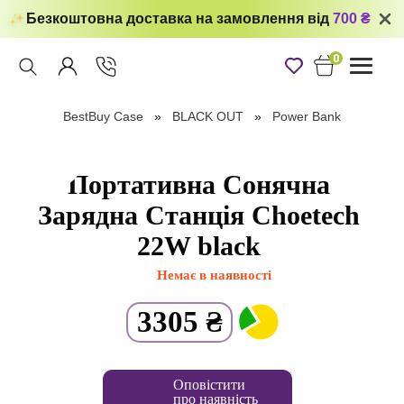
Безкоштовна доставка на замовлення від
700 ₴
0
Toggle
navigati
BestBuy Case
BLACK OUT
Power Bank
Портативна Сонячна
Зарядна Станція Choetech
22W black
Немає в наявності
3305
₴
Оповістити
про наявність