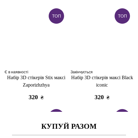
ТОП
ТОП
Є в наявності
Закінчується
Набір 3D стікерів Stix максі
Набір 3D стікерів максі Black
Zaporizhzhya
iconic
320
320
₴
₴
ТОП
ТОП
КУПУЙ РАЗОМ