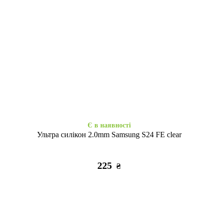
Є в наявності
Є в наявності
Набір 3D стікерів максі Soft
Набір 3D стікерів максі Relax
Chic
life
320
320
₴
₴
Є в наявності
Ультра силікон 2.0mm Samsung S24 FE clear
225
₴
Закінчується
Є в наявності