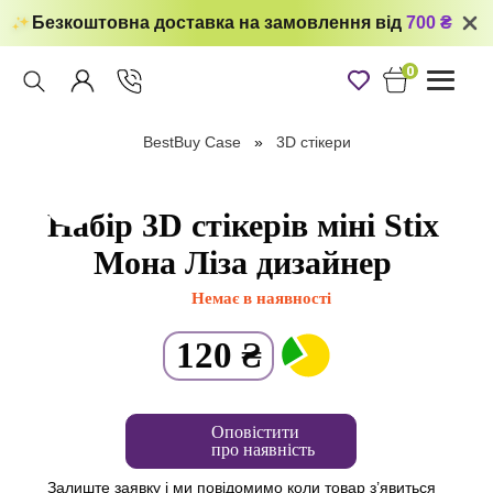
Безкоштовна доставка на замовлення від
700 ₴
0
Toggle
navigati
BestBuy Case
3D стікери
Набір 3D стікерів міні Stix
Мона Ліза дизайнер
Немає в наявності
120
₴
Оповістити
про наявність
Залиште заявку і ми повідомимо коли товар з’явиться