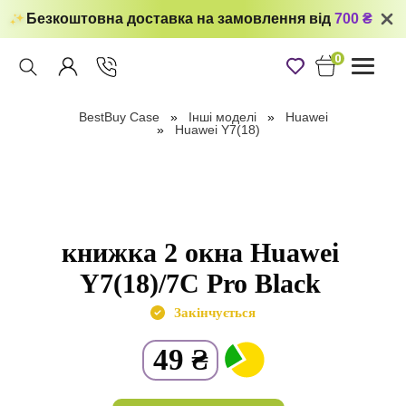
Безкоштовна доставка на замовлення від
700 ₴
0
Toggle
navigati
BestBuy Case
Інші моделі
Huawei
Huawei Y7(18)
книжка 2 окна Huawei
Y7(18)/7C Pro Black
Закінчується
49
₴