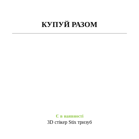
КУПУЙ РАЗОМ
Закінчується
Закінчується
Сірий силікон Huawei Y7(18)
Книжка Aspor Huawei
/7C Pro
Y7(18)/7C Pro Gold
49
169
₴
₴
Є в наявності
3D стікер Stix тризуб