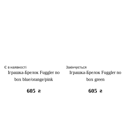
Є в наявності
Закінчується
Іграшка-Брелок Fuggler no
Іграшка-Брелок Fuggler no
box blue/orange/pink
box green
605
605
₴
₴