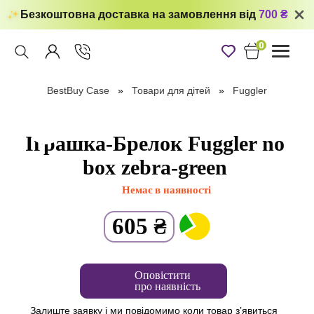
Безкоштовна доставка на замовлення від
700 ₴
0
Toggle
navigati
BestBuy Case
Товари для дітей
Fuggler
Іграшка-Брелок Fuggler no
box zebra-green
Немає в наявності
605
₴
Оповістити
про наявність
Залиште заявку і ми повідомимо коли товар з’явиться