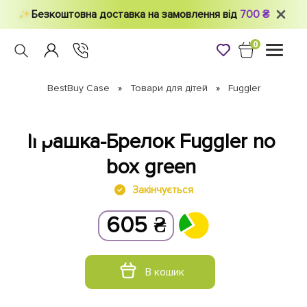
Безкоштовна доставка на замовлення від
700 ₴
0
Toggle
navigati
BestBuy Case
Товари для дітей
Fuggler
Іграшка-Брелок Fuggler no
box green
Закінчується
605
₴
В кошик