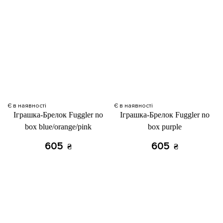
Є в наявності
Є в наявності
Іграшка-Брелок Fuggler no
Іграшка-Брелок Fuggler no
box blue/orange/pink
box purple
605
605
₴
₴