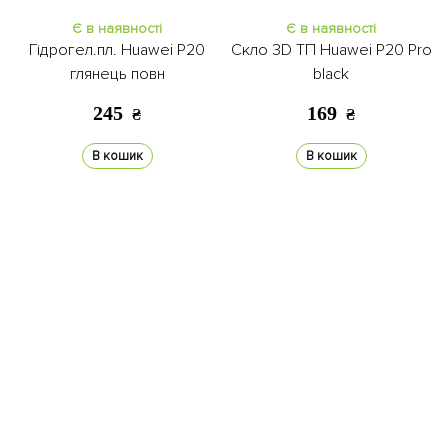
Є в наявності
Є в наявності
Гідрогел.пл. Huawei P20
Скло 3D ТП Huawei P20 Pro
глянець повн
black
245
169
₴
₴
В кошик
В кошик