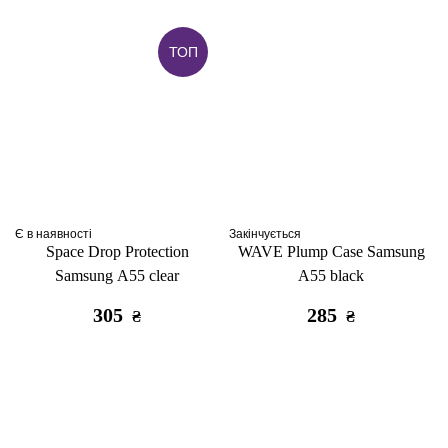
ТОП
Є в наявності
Закінчується
Space Drop Protection
WAVE Plump Case Samsung
Samsung A55 clear
A55 black
305
285
₴
₴