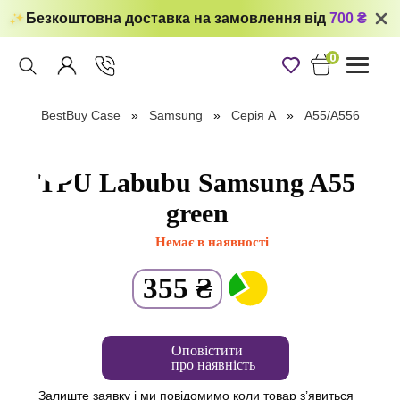
Безкоштовна доставка на замовлення від
700 ₴
0
Toggle
navigati
BestBuy Case
Samsung
Серія А
A55/A556
TPU Labubu Samsung A55
green
Немає в наявності
355
₴
Оповістити
про наявність
Залиште заявку і ми повідомимо коли товар з’явиться