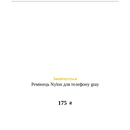
Є в наявності
Є в наявності
WAVE Colorful Redmi Note 13
WAVE Colorful Redmi Note 13
purple
red
295
295
₴
₴
Закінчується
Ремінець Nylon для телефону gray
175
₴