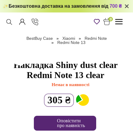
Безкоштовна доставка на замовлення від
700 ₴
0
Toggle
navigati
BestBuy Case
Xiaomi
Redmi Note
Redmi Note 13
Накладка Shiny dust clear
Redmi Note 13 clear
Немає в наявності
305
₴
Оповістити
про наявність