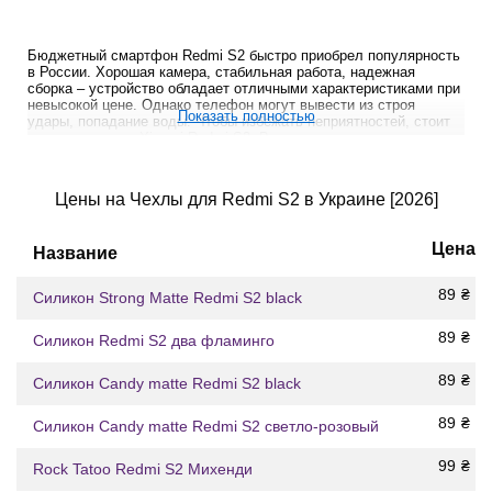
Бюджетный смартфон Redmi S2 быстро приобрел популярность
в России. Хорошая камера, стабильная работа, надежная
сборка – устройство обладает отличными характеристиками при
невысокой цене. Однако телефон могут вывести из строя
Показать полностью
удары, попадание воды. Чтобы избежать неприятностей, стоит
купить чехол на Xiaomi Redmi S2. Выпускаются защитные
кейсы, специально разработанные под эту модель. Они
учитывают все ее уязвимые места и особенности конструкции.
Цены на Чехлы для Redmi S2 в Украине [2026]
Как выбрать чехол для
телефонов Xiaomi Redmi S2
Цена
Название
Производители аксессуаров экспериментируют с исполнением
защитных футляров. Наиболее востребованные модели:
89
₴
Силикон Strong Matte Redmi S2 black
● Бампер. Самый компактный и простой вариант.
Предупреждает повреждения при падении. Пользователь
89
₴
Силикон Redmi S2 два фламинго
может беспрепятственно пользоваться всеми
возможностями гаджета.
89
₴
Силикон Candy matte Redmi S2 black
● Накладка. Крышка закрывает заднюю часть
смартфона. Изделие способно защитить от воды,
89
₴
Силикон Candy matte Redmi S2 светло-розовый
предупредить царапины и потертости. Часто
используется с декоративной целью – производители
99
₴
Rock Tatoo Redmi S2 Михенди
придают накладкам интересный дизайн.