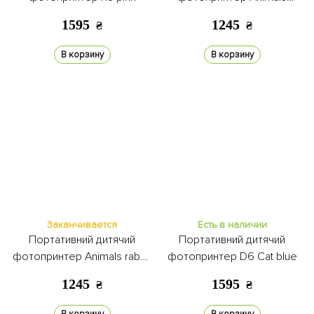
unicorn purple
1595
1245
₴
₴
В корзину
В корзину
Заканчивается
Есть в наличии
Портативний дитячий
Портативний дитячий
фотопринтер Animals rabbit
фотопринтер D6 Cat blue
pink
1245
1595
₴
₴