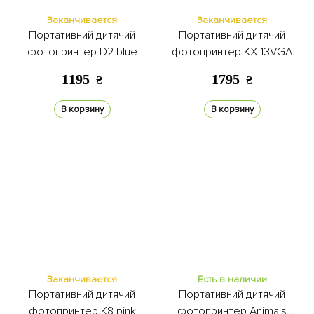
Заканчивается
Заканчивается
Портативний дитячий
Портативний дитячий
фотопринтер D2 blue
фотопринтер KX-13VGA
Panda white
1195
1795
₴
₴
В корзину
В корзину
Заканчивается
Есть в наличии
Портативний дитячий
Портативний дитячий
фотопринтер K8 pink
фотопринтер Animals