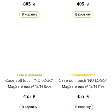
805
405
₴
₴
В корзину
В корзину
Есть в наличии
Заканчивается
Case soft touch "NO LOGO"
Case soft touch "NO LOGO"
MagSafe низ iP 13/14 (50)
MagSafe низ iP 13/14 (19)
lavander gray
pudra
455
455
₴
₴
В корзину
В корзину