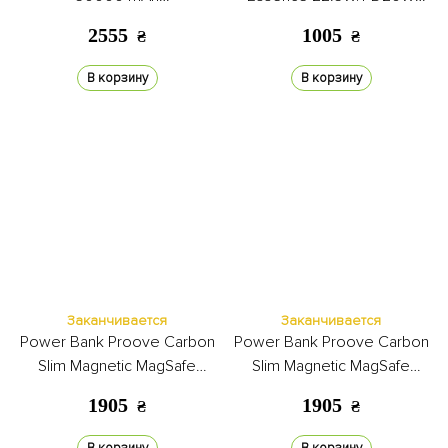
lightning/micro/Type-C/USB +
10000mAh black
2555
1005
₴
₴
LED Lamp black
В корзину
В корзину
Заканчивается
Заканчивается
Power Bank Proove Carbon
Power Bank Proove Carbon
Slim Magnetic MagSafe
Slim Magnetic MagSafe
5000mAh 20W nightfal
5000mAh 20W glowrise
1905
1905
₴
₴