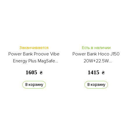
Заканчивается
Есть в наличии
Power Bank Proove Vibe
Power Bank Hoco J150
Energy Plus MagSafe
20W+22.5W
10000mAh 22.5W rose gold
20000mAhUSB+Type-C LED
1605
1415
₴
₴
Lamp black
В корзину
В корзину