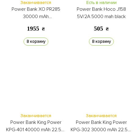
Заканчивается
Есть в наличии
Power Bank XO PR285
Power Bank Hoco J158
30000 mAh
5V/2A 5000 mah black
lightning/micro/Type-C/USB +
1955
505
₴
₴
LED Lamp black
В корзину
В корзину
Заканчивается
Заканчивается
Power Bank King Power
Power Bank King Power
KPG-401 40000 mAh 22.5W
KPG-302 30000 mAh 22.5W