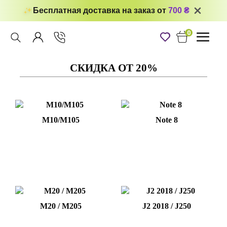
Бесплатная доставка на заказ от
700 ₴
0
Toggle
navigati
СКИДКА ОТ 20%
M10/M105
Note 8
M20 / M205
J2 2018 / J250