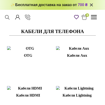
Бесплатная доставка на заказ от
700 ₴
0
Toggle
navigati
КАБЕЛИ ДЛЯ ТЕЛЕФОНА
OTG
Кабели Aux
Кабели HDMI
Кабели Lightning