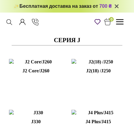
Бесплатная доставка на заказ от
700 ₴
0
Toggle
navigati
СЕРИЯ J
J2 Core/J260
J2(18) /J250
J330
J4 Plus/J415