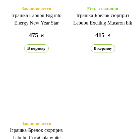
Заканчивается
Есть в наличии
Іграшка Labubu Big into
Іграшка-Брелок сюрприз
Energy New Year Star
Labubu Exciting Macaron blk
475
415
₴
₴
В корзину
В корзину
Заканчивается
Іграшка-Брелок сюрприз
Labubu CocaCola white