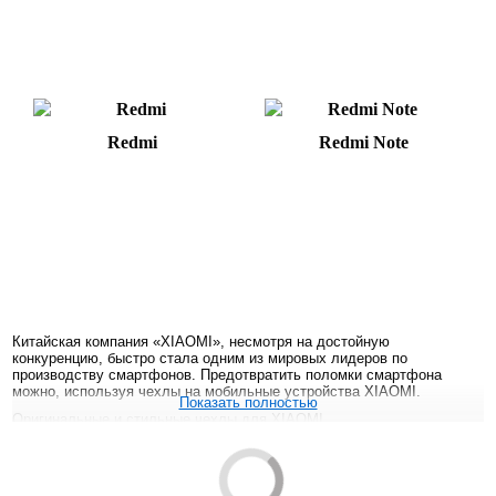
Redmi
Redmi Note
Китайская компания «XIAOMI», несмотря на достойную
конкуренцию, быстро стала одним из мировых лидеров по
производству смартфонов. Предотвратить поломки смартфона
можно, используя чехлы на мобильные устройства XIAOMI.
Показать полностью
Оригинальные и стильные чехлы для XIAOMI
Производители сопутствующих товаров выпускают защитные
футляры на китайские смартфоны в большом ассортименте. Особое
внимание уделяется дизайну.