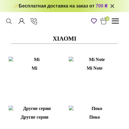
Бесплатная доставка на заказ от
700 ₴
0
Toggle
navigati
XIAOMI
Mi
Mi Note
Другие серии
Поко