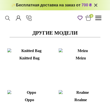
Бесплатная доставка на заказ от
700 ₴
0
Toggle
navigati
ДРУГИЕ МОДЕЛИ
Knitted Bag
Meizu
Oppo
Realme