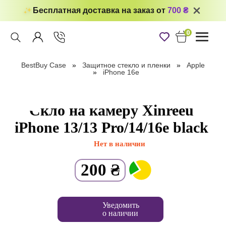
Бесплатная доставка на заказ от
700 ₴
0
Toggle
navigati
BestBuy Case
Защитное стекло и пленки
Apple
iPhone 16e
Скло на камеру Xinreeu
iPhone 13/13 Pro/14/16e black
Нет в наличии
200
₴
Уведомить
о наличии