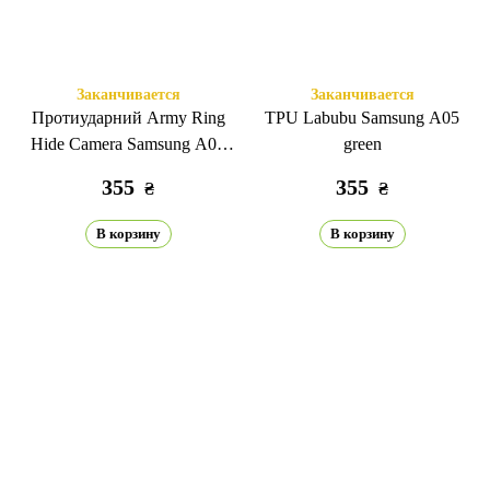
Заканчивается
Заканчивается
Протиударний Army Ring
TPU Labubu Samsung A05
Hide Camera Samsung A05
green
black
355
355
₴
₴
В корзину
В корзину