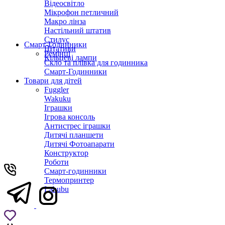
Відеосвітло
Мікрофон петличний
Макро лінза
Настільний штатив
Стилус
Смарт-Годинники
Штативи
Ремінці
Кільцеві лампи
Скло та плівка для годинника
Смарт-Годинники
Товари для дітей
Fuggler
Wakuku
Іграшки
Ігрова консоль
Антистрес іграшки
Дитячi планшети
Дитячі Фотоапарати
Конструктор
Роботи
Смарт-годинники
Термопринтер
Labubu