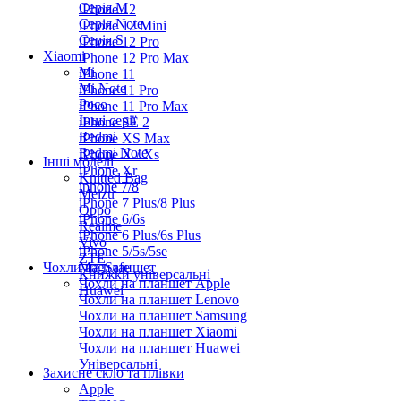
Серiя M
iPhone 12
Серія Note
iPhone 12 Mini
Серія S
iPhone 12 Pro
Xiaomi
iPhone 12 Pro Max
Mi
iPhone 11
Mi Note
iPhone 11 Pro
Poco
iPhone 11 Pro Max
Інші серії
iPhone SE 2
Redmi
iPhone XS Max
Redmi Note
iPhone X / Xs
Інші моделі
iPhone Xr
Knitted Bag
iphone 7/8
Meizu
iPhone 7 Plus/8 Plus
Oppo
iPhone 6/6s
Realme
iPhone 6 Plus/6s Plus
Vivo
iPhone 5/5s/5se
ZTE
Чохли на планшет
MagSafe
Книжки універсальні
Чохли на планшет Apple
Huawei
Чохли на планшет Lenovo
Чохли на планшет Samsung
Чохли на планшет Xiaomi
Чохли на планшет Huawei
Універсальні
Захисне скло та плівки
Apple