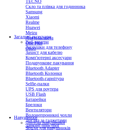
TECNO
Скло та плівка для годинника
Samsung
Xiaomi
Realme
Huawei
Meizu
Загальні аксесуари
Для планшета
Веб-камери
One Plus
Заглушки для телефону
Oppo
Захист для кабелю
Комп'ютерні аксесуари
Подарункове пакування
Bluetooth Adapter
Bluetooth Колонки
Bluetooth-гарнітура
Selfie-палки
UPS для роутера
USB Flash
Батарейки
Брелоки
Вентилятори
Водонепроникні чохли
Навушники
Догляд за гаджетами
Дротові навушники
Зарядні пристрої
Чохли для навушників