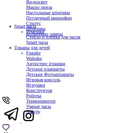
Видеосвет
Макро линза
Настольные штативы
Петличный микрофон
Стилус
Smart часы
Штативы
Ремешки
Кольцевые лампы
Стекло и пленка для часов
Smart часы
Товары для детей
Fuggler
Wakuku
Антистрес іграшки
Детские планшеты
Детские Фотоаппараты
Игровая консоль
Игрушки
Конструктор
Роботы
Термопринтер
Умные часы
Лабубу