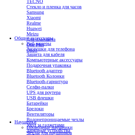
TECNO
Стекло и пленка для часов
Samsung
Xiaomi
Realme
Huawei
Meizu
Общие аксессуары
Для планшета
Веб-камеры
One Plus
Заглушки для телефона
Oppo
Защита для кабеля
Компьютерные аксессуары
Подарочная упаковка
Bluetooth адаптер
Bluetooth Колонки
Bluetooth-гарнитура
Селфи-палки
UPS для роутера
USB флешки
Батарейки
Брелоки
Вентиляторы
Водонепроницаемые чехлы
Наушники
Уход за гаджетами
Проводные наушники
Зарядные устройства
Чехлы для наушников