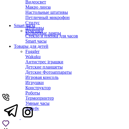
Видеосвет
Макро линза
Настольные штативы
Петличный микрофон
Стилус
Smart часы
Штативы
Ремешки
Кольцевые лампы
Стекло и пленка для часов
Smart часы
Товары для детей
Fuggler
Wakuku
Антистрес іграшки
Детские планшеты
Детские Фотоаппараты
Игровая консоль
Игрушки
Конструктор
Роботы
Термопринтер
Умные часы
Лабубу