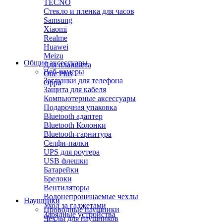
TECNO
Стекло и пленка для часов
Samsung
Xiaomi
Realme
Huawei
Meizu
Общие аксессуары
Для планшета
Веб-камеры
One Plus
Заглушки для телефона
Oppo
Защита для кабеля
Компьютерные аксессуары
Подарочная упаковка
Bluetooth адаптер
Bluetooth Колонки
Bluetooth-гарнитура
Селфи-палки
UPS для роутера
USB флешки
Батарейки
Брелоки
Вентиляторы
Водонепроницаемые чехлы
Наушники
Уход за гаджетами
Проводные наушники
Зарядные устройства
Чехлы для наушников