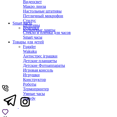
Видеосвет
Макро линза
Настольные штативы
Петличный микрофон
Стилус
Smart часы
Штативы
Ремешки
Кольцевые лампы
Стекло и пленка для часов
Smart часы
Товары для детей
Fuggler
Wakuku
Антистрес іграшки
Детские планшеты
Детские Фотоаппараты
Игровая консоль
Игрушки
Конструктор
Роботы
Термопринтер
Умные часы
Лабубу