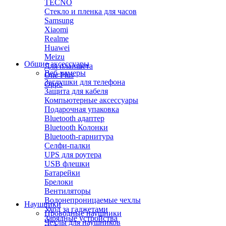
TECNO
Стекло и пленка для часов
Samsung
Xiaomi
Realme
Huawei
Meizu
Общие аксессуары
Для планшета
Веб-камеры
One Plus
Заглушки для телефона
Oppo
Защита для кабеля
Компьютерные аксессуары
Подарочная упаковка
Bluetooth адаптер
Bluetooth Колонки
Bluetooth-гарнитура
Селфи-палки
UPS для роутера
USB флешки
Батарейки
Брелоки
Вентиляторы
Водонепроницаемые чехлы
Наушники
Уход за гаджетами
Проводные наушники
Зарядные устройства
Чехлы для наушников