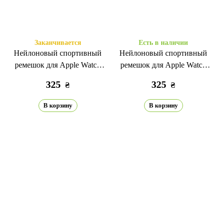
Заканчивается
Есть в наличии
Нейлоновый спортивный
Нейлоновый спортивный
ремешок для Apple Watch
ремешок для Apple Watch
38/40/41/42mm(сер.10) pride
38/40/41/42mm(сер.10)
325
325
₴
₴
черный
В корзину
В корзину