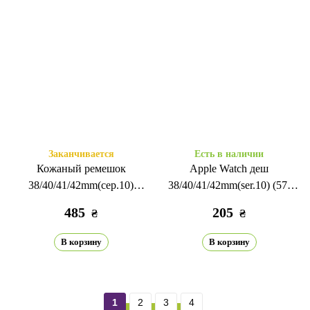
Заканчивается
Есть в наличии
Кожаный ремешок
Apple Watch деш
38/40/41/42mm(сер.10)
38/40/41/42mm(ser.10) (57)
красный
зеленый сосна
485
205
₴
₴
В корзину
В корзину
1
2
3
4