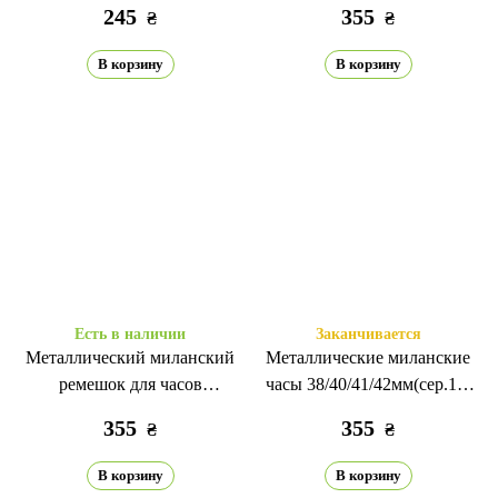
245
355
₴
₴
В корзину
В корзину
Есть в наличии
Заканчивается
Металлический миланский
Металлические миланские
ремешок для часов
часы 38/40/41/42мм(сер.10)
38/40/41/42 мм (сер.10)
Черный/Синий
355
355
₴
₴
Черный/Серебристый
В корзину
В корзину