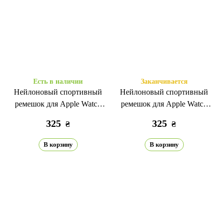
Есть в наличии
Заканчивается
Нейлоновый спортивный
Нейлоновый спортивный
ремешок для Apple Watch
ремешок для Apple Watch
38/40/41/42mm(сер.10)
38/40/41/42mm(сер.10)
325
325
₴
₴
sunshine
мятный
В корзину
В корзину