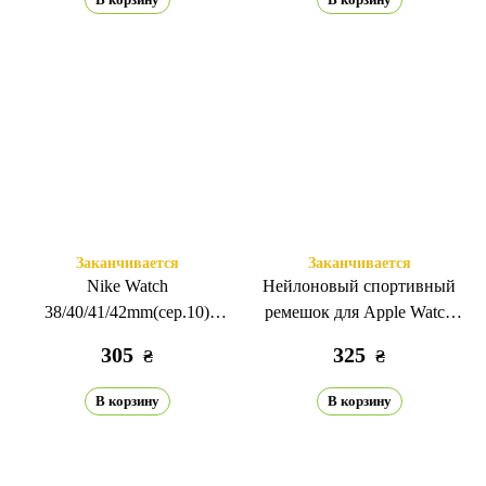
Заканчивается
Заканчивается
Nike Watch
Нейлоновый спортивный
38/40/41/42mm(сер.10)
ремешок для Apple Watch
черный/синий
38/40/41/42mm(сер.10) цвет
305
325
₴
₴
серф синий
В корзину
В корзину