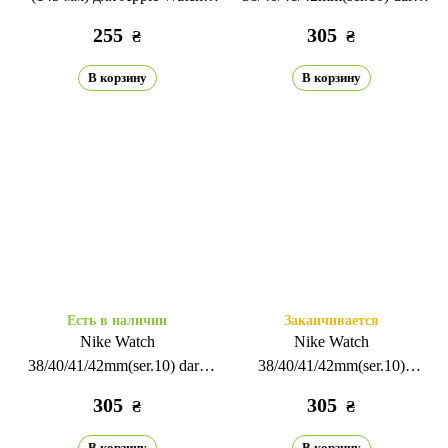
38/40/41/42 мм (сер. 10) хаки
blue/pink
255
305
₴
₴
В корзину
В корзину
Есть в наличии
Заканчивается
Nike Watch
Nike Watch
38/40/41/42mm(ser.10) dark
38/40/41/42mm(ser.10)
blue/black
black/green
305
305
₴
₴
В корзину
В корзину