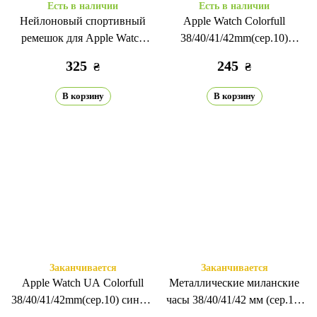
Есть в наличии
Есть в наличии
Нейлоновый спортивный
Apple Watch Colorfull
ремешок для Apple Watch
38/40/41/42mm(сер.10)
38/40/41/42 мм (сер.10)
розовый/марсала
325
245
₴
₴
алебастровый синий
В корзину
В корзину
Заканчивается
Заканчивается
Apple Watch UA Colorfull
Металлические миланские
38/40/41/42mm(сер.10) синий/
часы 38/40/41/42 мм (сер.10)
желтый
Камуфляж оливковый