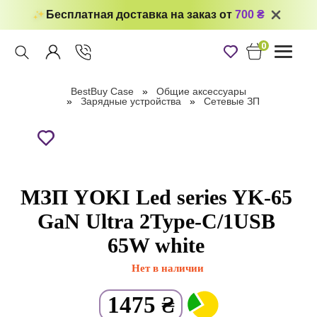
Бесплатная доставка на заказ от
700 ₴
0
Toggle
navigati
BestBuy Case
Общие аксессуары
Зарядные устройства
Сетевые ЗП
МЗП YOKI Led series YK-65
GaN Ultra 2Type-C/1USB
65W white
Нет в наличии
1475
₴