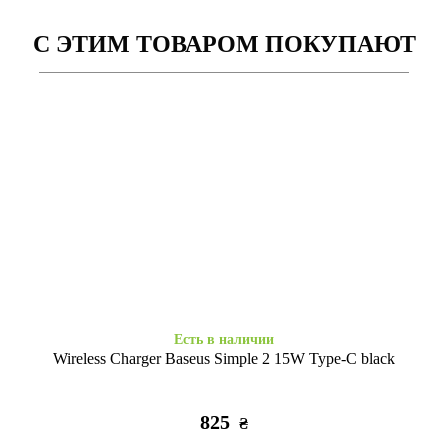
С ЭТИМ ТОВАРОМ ПОКУПАЮТ
Заканчивается
Заканчивается
Силиконовые часы 2в1
Силиконовые часы 42(сер.1-
42(сер.1-3)/44/45/46/49mm
3)/44/45/46/49мм s/m Camelia
Уличное Искусство
105
155
₴
₴
Есть в наличии
Wireless Charger Baseus Simple 2 15W Type-C black
825
₴