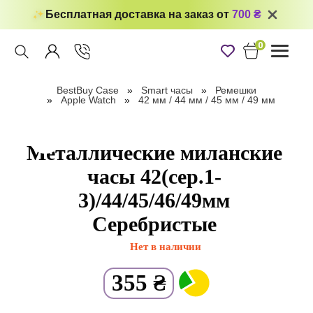
Бесплатная доставка на заказ от
700 ₴
0
Toggle
navigati
BestBuy Case
Smart часы
Ремешки
Apple Watch
42 мм / 44 мм / 45 мм / 49 мм
Металлические миланские
часы 42(сер.1-
3)/44/45/46/49мм
Серебристые
Нет в наличии
355
₴