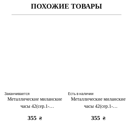
ПОХОЖИЕ ТОВАРЫ
Заканчивается
Есть в наличии
Металлические миланские
Металлические миланские
часы 42(сер.1-
часы 42(сер.1-
3)/44/45/46/49мм золото
3)/44/45/46/49мм черные
355
355
₴
₴