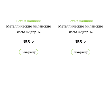
Есть в наличии
Есть в наличии
Металлические миланские
Металлические миланские
часы 42(сер.1-
часы 42(сер.1-
3)/44/45/46/49мм Черный/
3)/44/45/46/49мм Серый
355
355
₴
₴
Серебристый
В корзину
В корзину