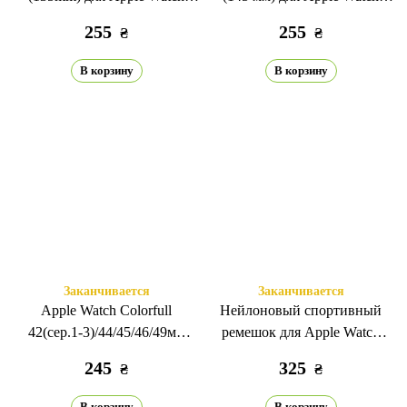
42(сер.1-3)/44/45/46/49mm
42(сер.1-3)/44/45/46/49мм
255
255
₴
₴
красный
красный
В корзину
В корзину
Заканчивается
Заканчивается
Apple Watch Colorfull
Нейлоновый спортивный
42(сер.1-3)/44/45/46/49мм
ремешок для Apple Watch
красный/желтый
42(сер.1-3)/44/45/46/49мм
245
325
₴
₴
pride
В корзину
В корзину