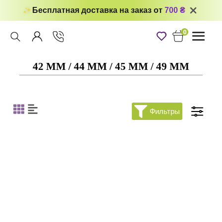
Бесплатная доставка на заказ от
700 ₴
0
Toggle
navigati
42 ММ / 44 ММ / 45 ММ / 49 ММ
Фильтры