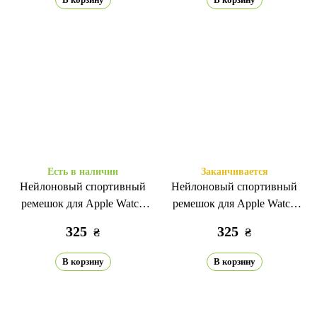
Есть в наличии
Заканчивается
Нейлоновый спортивный
Нейлоновый спортивный
ремешок для Apple Watch
ремешок для Apple Watch
42(сер.1-3)/44/45/46/49мм
42(сер.1-3)/44/45/46/49мм
325
325
₴
₴
темно-синий
верблюжий
В корзину
В корзину