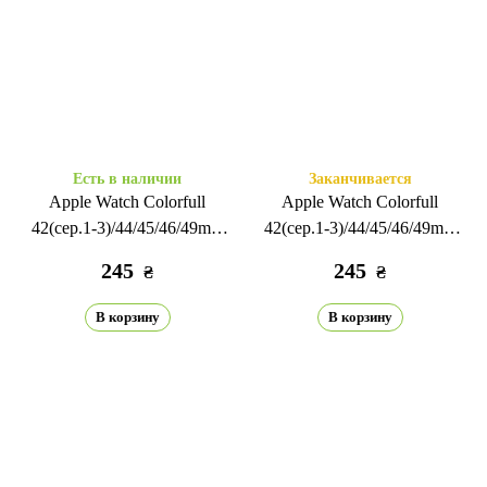
Есть в наличии
Заканчивается
Apple Watch Colorfull
Apple Watch Colorfull
42(сер.1-3)/44/45/46/49mm
42(сер.1-3)/44/45/46/49mm
розовый/марсала
марсала/белый
245
245
₴
₴
В корзину
В корзину