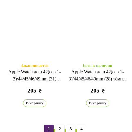
Заканчивается
Есть в наличии
Apple Watch деш 42(сер.1-
Apple Watch деш 42(сер.1-
3)/44/45/46/49mm (31)
3)/44/45/46/49mm (28) тёмно-
неоновый зеленый
жёлтый
205
205
₴
₴
В корзину
В корзину
1
2
3
4