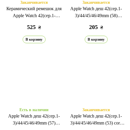
Заканчивается
Заканчивается
Керамический ремешок для
Apple Watch деш 42(сер.1-
Apple Watch 42(сер.1-
3)/44/45/46/49mm (58)
3)/44/45/46/49мм синий/
александритовый синий
525
205
₴
₴
розовый
В корзину
В корзину
Есть в наличии
Заканчивается
Apple Watch деш 42(сер.1-
Apple Watch деш 42(сер.1-
3)/44/45/46/49mm (57)
3)/44/45/46/49mm (53) corn
зеленый сосна
flower