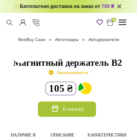
Бесплатная доставка на заказ от
700 ₴
0
Toggle
navigati
BestBuy Case
Автотовары
Автодержатели
Магнитный держатель B2
Заканчивается
105
₴
В корзину
НАЛИЧИЕ В
ОПИСАНИЕ
ХАРАКТЕРИСТИКИ