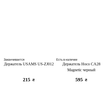
Заканчивается
Есть в наличии
Держатель USAMS US-ZJ012
Держатель Hoco CA28
Magnetic черный
215
595
₴
₴