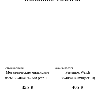
Есть в наличии
Заканчивается
Металлические миланские
Ремешок Watch
часы 38/40/41/42 мм (сер.10)
38/40/41/42mm(ser.10)
черные
SpureMe Red
355
405
₴
₴