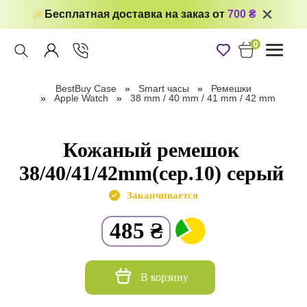
Бесплатная доставка на заказ от
700 ₴
0
Toggle
navigati
BestBuy Case
Smart часы
Ремешки
Apple Watch
38 mm / 40 mm / 41 mm / 42 mm
Кожаный ремешок
38/40/41/42mm(сер.10) серый
Заканчивается
485
₴
В корзину