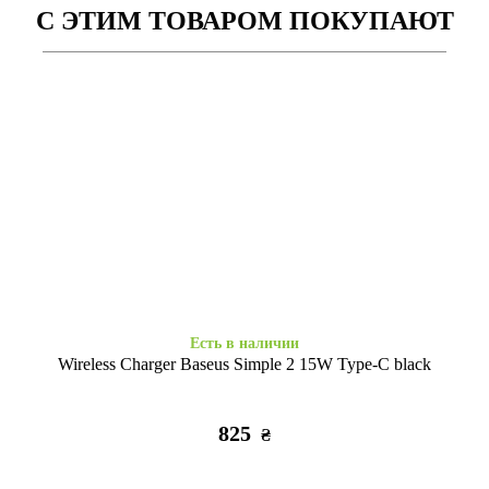
С ЭТИМ ТОВАРОМ ПОКУПАЮТ
Заканчивается
Есть в наличии
Силиконовые часы 2в1
Nike Watch
38/40/41/42mm(сер.10) (70)
38/40/41/42mm(сер.10)
капри
черный
255
305
₴
₴
Есть в наличии
Wireless Charger Baseus Simple 2 15W Type-C black
825
₴