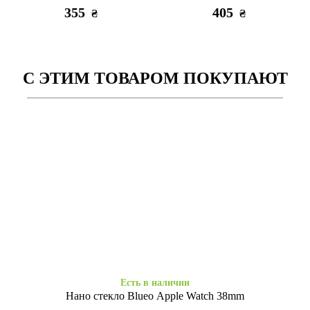
черные
SpureMe Red
355
405
₴
₴
С ЭТИМ ТОВАРОМ ПОКУПАЮТ
Заканчивается
Заканчивается
Силиконовые часы 2в1
Кожаный ремешок
38/40/41/42mm(сер.10) (70)
38/40/41/42mm(сер.10) серый
капри
255
485
₴
₴
Есть в наличии
Нано стекло Blueo Apple Watch 38mm