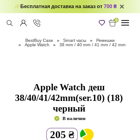
Бесплатная доставка на заказ от
700 ₴
0
Toggle
navigati
BestBuy Case
Smart часы
Ремешки
Apple Watch
38 mm / 40 mm / 41 mm / 42 mm
Apple Watch деш
38/40/41/42mm(ser.10) (18)
черный
В наличии
205
₴