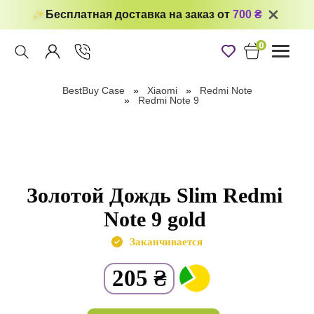
Бесплатная доставка на заказ от
700 ₴
0
Toggle
navigati
BestBuy Case
Xiaomi
Redmi Note
Redmi Note 9
Золотой Дождь Slim Redmi
Note 9 gold
Заканчивается
205
₴