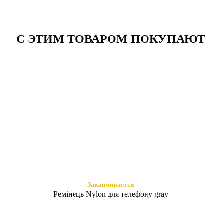
С ЭТИМ ТОВАРОМ ПОКУПАЮТ
Заканчивается
Есть в наличии
Книжка Aspor Redmi Note 9
WAVE Colorful Redmi Note 9
Marsal
черный
295
295
₴
₴
Заканчивается
Ремінець Nylon для телефону gray